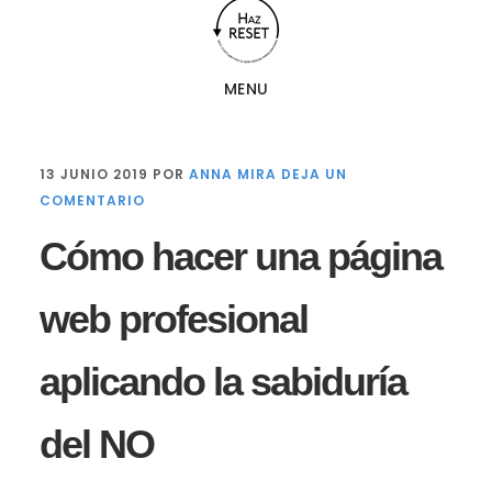
Saltar
Saltar
al
al
contenido
pie
MENU
principal
de
página
13 JUNIO 2019
POR
ANNA MIRA
DEJA UN
COMENTARIO
Cómo hacer una página
web profesional
aplicando la sabiduría
del NO