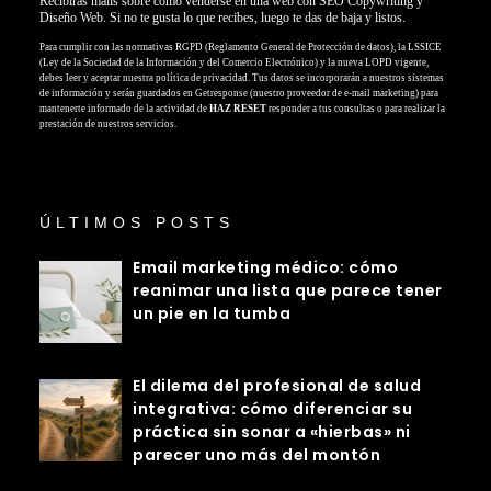
Recibirás mails sobre cómo venderse en una web con SEO Copywriting y
Diseño Web. Si no te gusta lo que recibes, luego te das de baja y listos.
Para cumplir con las normativas RGPD (Reglamento General de Protección de datos), la LSSICE
(Ley de la Sociedad de la Información y del Comercio Electrónico) y la nueva LOPD vigente,
debes leer y aceptar nuestra política de privacidad. Tus datos se incorporarán a nuestros sistemas
de información y serán guardados en Getresponse (nuestro proveedor de e-mail marketing) para
mantenerte informado de la actividad de
HAZ RESET
responder a tus consultas o para realizar la
prestación de nuestros servicios.
ÚLTIMOS POSTS
Email marketing médico: cómo
reanimar una lista que parece tener
un pie en la tumba
El dilema del profesional de salud
integrativa: cómo diferenciar su
práctica sin sonar a «hierbas» ni
parecer uno más del montón