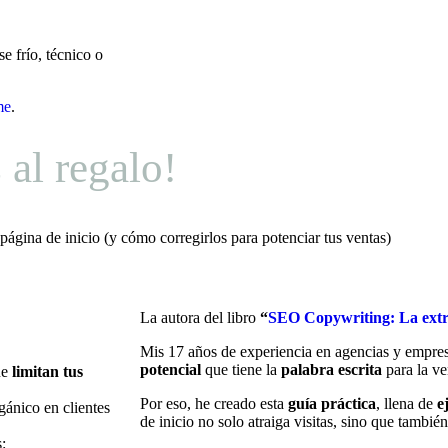
e frío, técnico o
me
.
 al regalo!
gina de inicio (y cómo corregirlos para potenciar tus ventas)
La autora del libro
“
SEO Copywriting: La extr
Mis 17 años de experiencia en agencias y empre
potencial
que tiene la
palabra escrita
para la ve
ue
limitan tus
Por eso, he creado esta
guía práctica
, llena de
e
rgánico en clientes
de inicio no solo atraiga visitas, sino que tambié
: