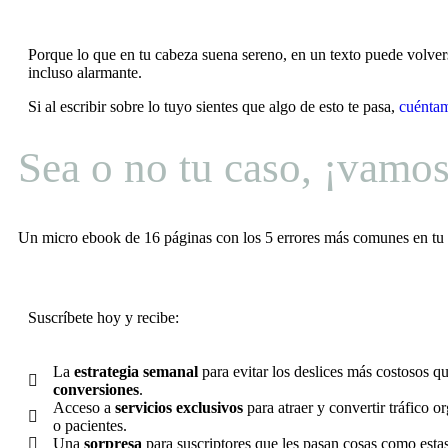
Porque lo que en tu cabeza suena sereno, en un texto puede volvers
incluso alarmante.
Si al escribir sobre lo tuyo sientes que algo de esto te pasa,
cuénta
Sea o no tu caso, ¡vamos
Un micro ebook de 16 páginas con los 5 errores más comunes en tu pá
Suscríbete hoy y recibe:
La
estrategia
semanal
para evitar los deslices más costosos q
conversiones
.
Acceso a
servicios exclusivos
para atraer y convertir tráfico o
o pacientes.
Una
sorpresa
para suscriptores que les pasan cosas como estas