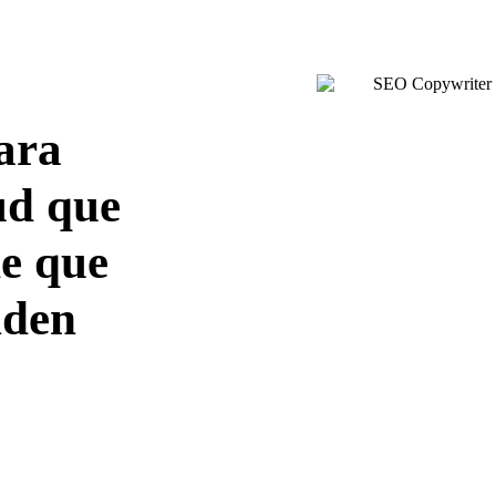
ara
ud que
de que
nden