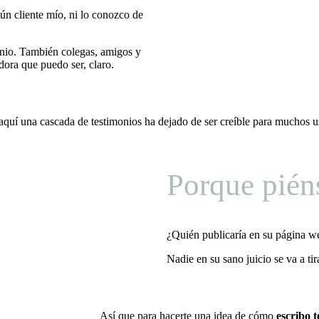
gún cliente mío, ni lo conozco de
monio. También colegas, amigos y
dora que puedo ser, claro.
 aquí una cascada de testimonios ha dejado de ser creíble para muchos 
Porque pién
¿Quién publicaría en su página web
Nadie en su sano juicio se va a ti
Así que para hacerte una idea de cómo
escribo t