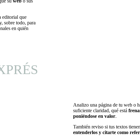
 qué su
web
o sus
 editorial que
y, sobre todo, para
onales en quién
XPRÉS
Analizo una página de tu web o ha
suficiente claridad, qué está
frena
poniéndose en valor
.
También reviso si tus textos tien
entenderlos y citarte como refe