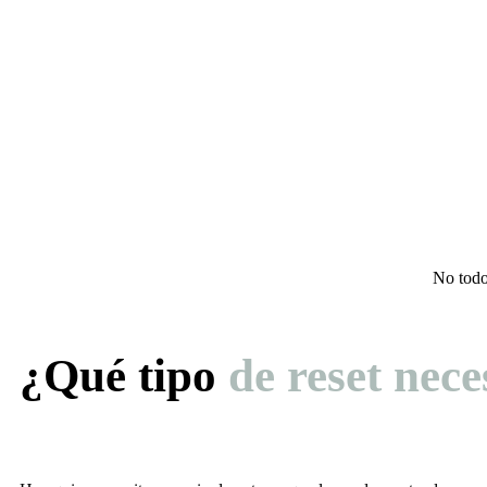
No todo
¿Qué tipo
de reset nece