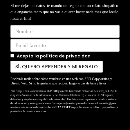
Si me dejas tus datos, te mando un regalo con un relato simpático
que engancha tanto que no vas a querer hacer nada más que leerlo
hasta el final.
Acepto la política de privacidad
Recibirás mails sobre cómo venderse en una web con SEO Copywriting y
Diseño Web. Si no te gusta lo que recibes, luego te das de baja y listos.
Para cumplir con las normativas RGPD (Reglamento General de Protección de datos), la LSSICE
(Ley de la Sociedad de la Información y del Comercio Electrónico) y la nueva LOPD vigente,
debes leer y aceptar nuestra política de privacidad. Tus datos se incorporarán a nuestros sistemas
de información y serán guardados en Getresponse (nuestro proveedor de e-mail marketing) para
mantenerte informado de la actividad de
HAZ RESET
responder a tus consultas o para realizar la
prestación de nuestros servicios.