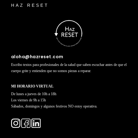
HAZ RESET
UN
REDISEÑO
WEB,
AUNQUE
NO
TENGAS
MUCHA
aloha@hazreset.com
IDEA
Escribo textos para profesionales de la salud que saben escuchar antes de que el
DE
cuerpo grite y entienden que no somos piezas a reparar.
SITIOS
WEBS
MI HORARIO VIRTUAL
De lunes a jueves de 10h a 18h
Los viernes de 9h a 15h
Sábados, domingos y algunos festivos NO estoy operativa.