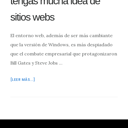
tengas mucha idea de
sitios webs
El entorno web, además de ser más cambiante
que la versión de Windows, es más despiadado
que el combate empresarial que protagonizaron
Bill Gates y Steve Jobs …
ACERCA
[LEER MÁS...]
DE
CUANDO
ES
UN
BUEN
MOMENTO
Footer
PARA