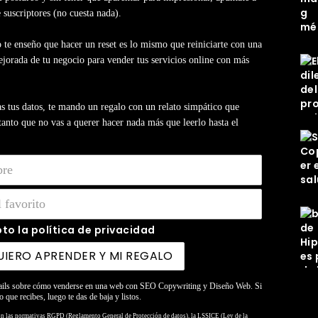
e suscriptores (no cuesta nada).
 te enseño que hacer un reset es lo mismo que reiniciarte con una
jorada de tu negocio para vender tus servicios online con más
s tus datos, te mando un regalo con un relato simpático que
anto que no vas a querer hacer nada más que leerlo hasta el
to la política de privacidad
ails sobre cómo venderse en una web con SEO Copywriting y Diseño Web. Si
o que recibes, luego te das de baja y listos.
on las normativas RGPD (Reglamento General de Protección de datos), la LSSICE (Ley de la