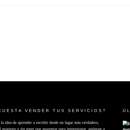
CUESTA VENDER TUS SERVICIOS?
Ú
e la idea de aprender a escribir desde un lugar más verdadero,
l postureo y sin tener que aparentar para impresionar, apúntate a