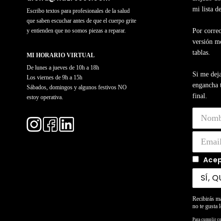
mi lista d
Escribo textos para profesionales de la salud
que saben escuchar antes de que el cuerpo grite
y entienden que no somos piezas a reparar.
Por correo
versión me
tablas.
MI HORARIO VIRTUAL
De lunes a jueves de 10h a 18h
Si me deja
Los viernes de 9h a 15h
engancha t
Sábados, domingos y algunos festivos NO
final.
estoy operativa.
Acep
Recibirás m
no te gusta l
Para cumplir c