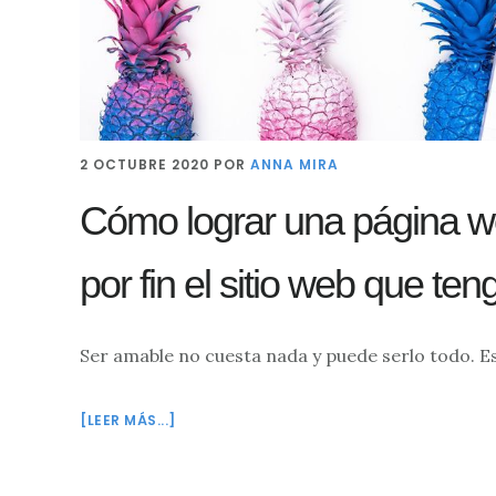
2 OCTUBRE 2020
POR
ANNA MIRA
Cómo lograr una página w
por fin el sitio web que ten
Ser amable no cuesta nada y puede serlo todo. 
ACERCA
[LEER MÁS...]
DE
CÓMO