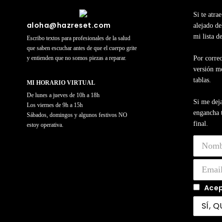
Si te atra
aloha@hazreset.com
alejado de
mi lista d
Escribo textos para profesionales de la salud
que saben escuchar antes de que el cuerpo grite
y entienden que no somos piezas a reparar.
Por correo
versión me
tablas.
MI HORARIO VIRTUAL
De lunes a jueves de 10h a 18h
Si me deja
Los viernes de 9h a 15h
engancha t
Sábados, domingos y algunos festivos NO
final.
estoy operativa.
Acep