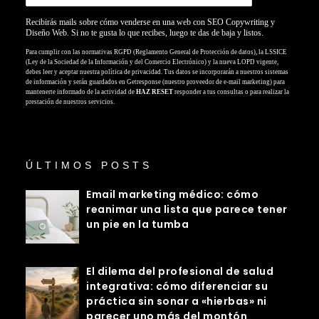
Recibirás mails sobre cómo venderse en una web con SEO Copywriting y
Diseño Web. Si no te gusta lo que recibes, luego te das de baja y listos.
Para cumplir con las normativas RGPD (Reglamento General de Protección de datos), la LSSICE
(Ley de la Sociedad de la Información y del Comercio Electrónico) y la nueva LOPD vigente,
debes leer y aceptar nuestra política de privacidad. Tus datos se incorporarán a nuestros sistemas
de información y serán guardados en Getresponse (nuestro proveedor de e-mail marketing) para
mantenerte informado de la actividad de
HAZ RESET
responder a tus consultas o para realizar la
prestación de nuestros servicios.
ÚLTIMOS POSTS
Email marketing médico: cómo
reanimar una lista que parece tener
un pie en la tumba
El dilema del profesional de salud
integrativa: cómo diferenciar su
práctica sin sonar a «hierbas» ni
parecer uno más del montón