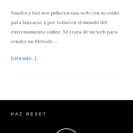
Sandra y Javi nos pidieron una web con su estilo
para lanzarse a por todas en el mundo del
entrenamiento online. Se trata de un web para
vender un Método …
ACERCA
[LEER MÁS...]
DE
UNA
WEB
CON
ESTILO
PARA
Footer
VENDER
HAZ RESET
UN
MÉTODO
NO