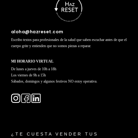
MILAGROSO
DE
PONERSE
EN
aloha@hazreset.com
FORMA
Escribo textos para profesionales de la salud que saben escuchar antes de que el
Y
cuerpo grite y entienden que no somos piezas a reparar.
ESTAR
SANO
MI HORARIO VIRTUAL
De lunes a jueves de 10h a 18h
Los viernes de 9h a 15h
Sábados, domingos y algunos festivos NO estoy operativa.
¿TE CUESTA VENDER TUS