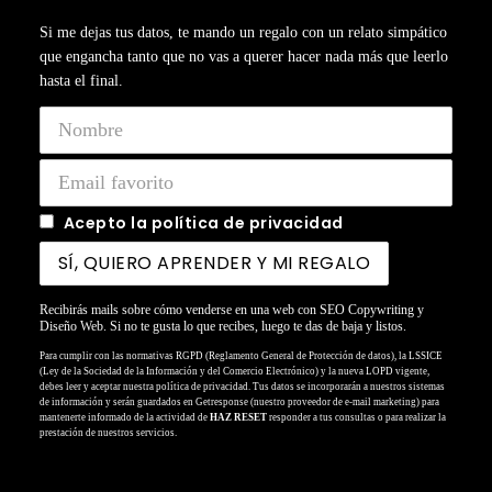
Si me dejas tus datos, te mando un regalo con un relato simpático
que engancha tanto que no vas a querer hacer nada más que leerlo
hasta el final.
Acepto la política de privacidad
Recibirás mails sobre cómo venderse en una web con SEO Copywriting y
Diseño Web. Si no te gusta lo que recibes, luego te das de baja y listos.
Para cumplir con las normativas RGPD (Reglamento General de Protección de datos), la LSSICE
(Ley de la Sociedad de la Información y del Comercio Electrónico) y la nueva LOPD vigente,
debes leer y aceptar nuestra política de privacidad. Tus datos se incorporarán a nuestros sistemas
de información y serán guardados en Getresponse (nuestro proveedor de e-mail marketing) para
mantenerte informado de la actividad de
HAZ RESET
responder a tus consultas o para realizar la
prestación de nuestros servicios.