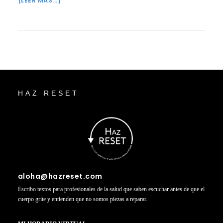
[LEER MÁS...]
DE
CUANDO
CONTÉ
MI
SUEÑO
DE
Footer
MI
HAZ RESET
PRIMER
DÍA
EN
UNA
CÁRCEL
A
MI
aloha@hazreset.com
LISTA
Escribo textos para profesionales de la salud que saben escuchar antes de que el
DE
cuerpo grite y entienden que no somos piezas a reparar.
CORREO