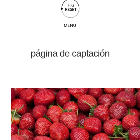
Saltar
Saltar
al
al
contenido
pie
MENU
principal
de
página
página de captación