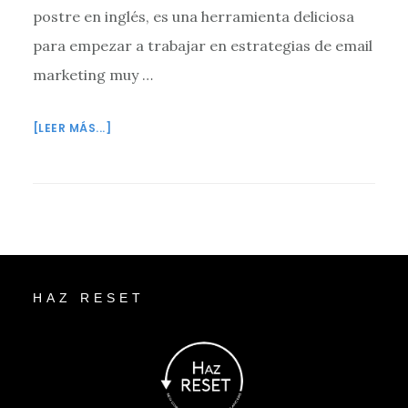
postre en inglés, es una herramienta deliciosa
para empezar a trabajar en estrategias de email
marketing muy …
ACERCA
[LEER MÁS...]
DE
¿UNA
SQUEEZE
PAGE
QUE
TE
Footer
GENERE
HAZ RESET
LEADS
JUGOSOS
PARA
TU
NEGOCIO?