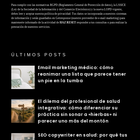
Para cumplir con las normativas RGPD (Reglamento General de Protección de datos), la LSSICE
(Ley de la Sociedad de la Información y del Comercio Electrónico) y la nueva LOPD vigente,
debes leer y aceptar nuestra política de privacidad. Tus datos se incorporarán a nuestros sistemas
de información y serán guardados en Getresponse (nuestro proveedor de e-mail marketing) para
mantenerte informado de la actividad de
HAZ RESET
responder a tus consultas o para realizar la
prestación de nuestros servicios.
ÚLTIMOS POSTS
Email marketing médico: cómo
reanimar una lista que parece tener
un pie en la tumba
El dilema del profesional de salud
integrativa: cómo diferenciar su
práctica sin sonar a «hierbas» ni
parecer uno más del montón
SEO copywriter en salud: por qué tus