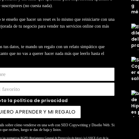
e suscriptores (no cuesta nada).
 te enseño que hacer un reset es lo mismo que reiniciarte con una
jorada de tu negocio para vender tus servicios online con más
s tus datos, te mando un regalo con un relato simpático que
anto que no vas a querer hacer nada más que leerlo hasta el
to la política de privacidad
ails sobre cómo venderse en una web con SEO Copywriting y Diseño Web. Si
o que recibes, luego te das de baja y listos.
on las normativas RGPD (Reglamento General de Protección de datos), la LSSICE (Ley de la