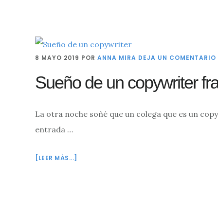
8 MAYO 2019
POR
ANNA MIRA
DEJA UN COMENTARIO
Sueño de un copywriter fr
La otra noche soñé que un colega que es un copyw
entrada …
ACERCA
[LEER MÁS...]
DE
SUEÑO
DE
UN
COPYWRITER