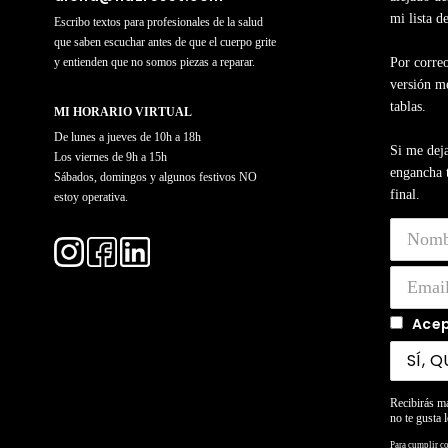
mi lista d
Escribo textos para profesionales de la salud
que saben escuchar antes de que el cuerpo grite
y entienden que no somos piezas a reparar.
Por correo
versión me
tablas.
MI HORARIO VIRTUAL
De lunes a jueves de 10h a 18h
Si me deja
Los viernes de 9h a 15h
engancha t
Sábados, domingos y algunos festivos NO
final.
estoy operativa.
Acep
Recibirás m
no te gusta l
Para cumplir c