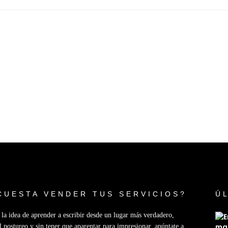
CUESTA VENDER TUS SERVICIOS?
Ú
e la idea de aprender a escribir desde un lugar más verdadero,
l postureo y sin tener que aparentar para impresionar, apúntate a