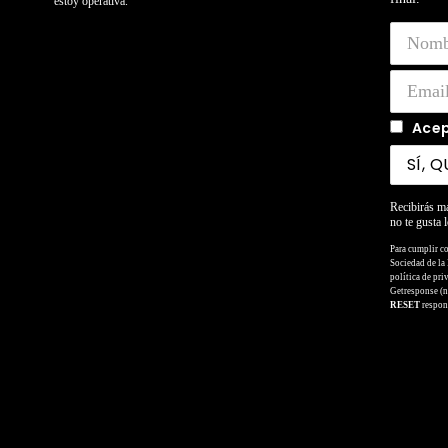
estoy operativa.
Acep
Recibirás m
no te gusta l
Para cumplir c
Sociedad de la
política de pri
Getresponse (n
RESET
respond