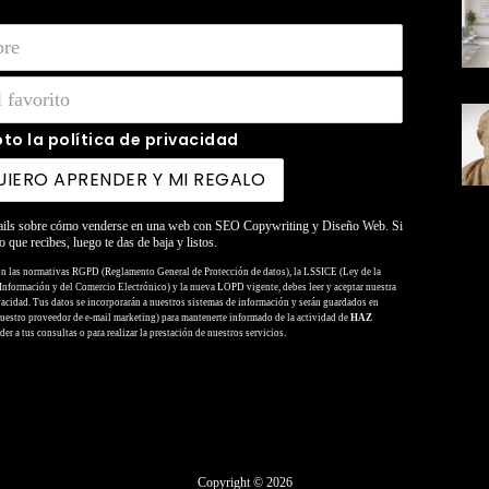
to la política de privacidad
ails sobre cómo venderse en una web con SEO Copywriting y Diseño Web. Si
o que recibes, luego te das de baja y listos.
on las normativas RGPD (Reglamento General de Protección de datos), la LSSICE (Ley de la
 Información y del Comercio Electrónico) y la nueva LOPD vigente, debes leer y aceptar nuestra
vacidad. Tus datos se incorporarán a nuestros sistemas de información y serán guardados en
uestro proveedor de e-mail marketing) para mantenerte informado de la actividad de
HAZ
er a tus consultas o para realizar la prestación de nuestros servicios.
Copyright © 2026