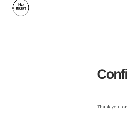
Saltar
Saltar
al
al
contenido
pie
principal
de
página
Conf
Thank you for