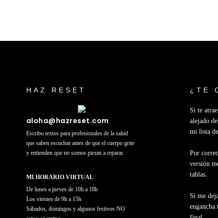
Footer
HAZ RESET
¿TE 
Si te atra
aloha@hazreset.com
alejado de
mi lista d
Escribo textos para profesionales de la salud
que saben escuchar antes de que el cuerpo grite
y entienden que no somos piezas a reparar.
Por correo
versión me
tablas.
MI HORARIO VIRTUAL
De lunes a jueves de 10h a 18h
Si me deja
Los viernes de 9h a 15h
engancha t
Sábados, domingos y algunos festivos NO
final.