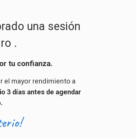
prado una sesión
ro .
or tu confianza.
r el mayor rendimiento a
io 3 días antes de agendar
.
erio!